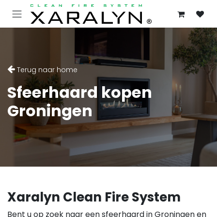
OVERSLAAN NAAR INHOUD
Terug naar home
Sfeerhaard kopen
Groningen
Xaralyn Clean Fire System
Bent u op zoek naar een sfeerhaard in Groningen en