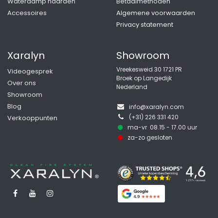
Waterdamp haarden
Betaalmethoden
Accessoires
Algemene voorwaarden
Privacy statement
Xaralyn
Showroom
Vreekesweid 30 1721 PR
Videogesprek
Broek op Langedijk
Over ons
Nederland
Showroom
Blog
info@xaralyn.com
(+31) 226 331 420
Verkooppunten
ma-vr 08.15 - 17.00 uur
z
a-zo gesloten