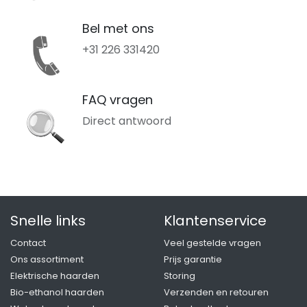
Bel met ons
+31 226 331420
FAQ vragen
Direct antwoord
Snelle links
Klantenservice
Contact
Veel gestelde vragen
Ons assortiment
Prijs garantie
Elektrische haarden
Storing
Bio-ethanol haarden
Verzenden en retouren