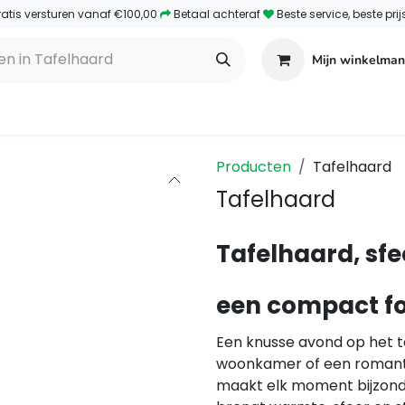
ratis versturen vanaf €100,00
​Betaal achteraf
​Beste service, beste prij
Mijn winkelman
amp haarden
Elektrische haarden
Webshop
Co
Producten
Tafelhaard
Tafelhaard
Tafelhaard, sfe
een compact f
Een knusse avond op het te
woonkamer of een romanti
maakt elk moment bijzond