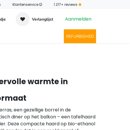
s
Klantenservice
​1.217+ reviews
Aanmelden
dje
Verlanglijst
ntact
REFURBISHED
ervolle warmte in
ormaat
rras, een gezellige borrel in de
sch diner op het balkon – een tafelhaard
er. Deze compacte haard op bio-ethanol