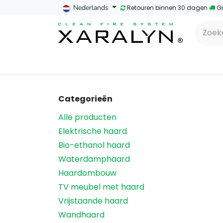
OVERSLAAN NAAR INHOUD
Nederlands
Retouren binnen 30 dagen
​G
Home
Bio-ethanol haarden
Waterd
Categorieën
Alle producten
Elektrische haard
Bio-ethanol haard
Waterdamphaard
Haardombouw
TV meubel met haard
Vrijstaande haard
Wandhaard