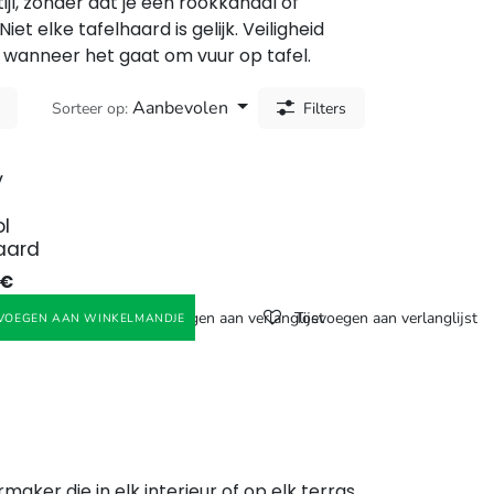
ijl, zonder dat je een rookkanaal of
iet elke tafelhaard is gelijk. Veiligheid
r wanneer het gaat om vuur op tafel.
Aanbevolen
Sorteer op:
Filters
y
l
aard
€
Toevoegen aan verlanglijst
Toevoegen aan verlanglijst
NDJE
VOEGEN AAN WINKELMANDJE
rmaker die in elk interieur of op elk terras