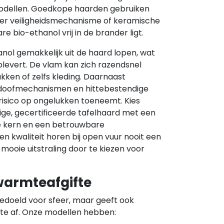
modellen. Goedkope haarden gebruiken
der veiligheidsmechanisme of keramische
e bio-ethanol vrij in de brander ligt.
nol gemakkelijk uit de haard lopen, wat
levert. De vlam kan zich razendsnel
kken of zelfs kleding. Daarnaast
 doofmechanismen en hittebestendige
risico op ongelukken toeneemt. Kies
lige, gecertificeerde tafelhaard met een
 kern en een betrouwbare
 en kwaliteit horen bij open vuur nooit een
n mooie uitstraling door te kiezen voor
warmteafgifte
bedoeld voor sfeer, maar geeft ook
te af. Onze modellen hebben: