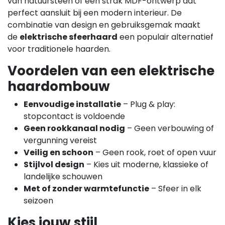
van natuursteen of een strak MDF-ontwerp dat
perfect aansluit bij een modern interieur. De
combinatie van design en gebruiksgemak maakt
de
elektrische sfeerhaard
een populair alternatief
voor traditionele haarden.
Voordelen van een elektrische
haardombouw
Eenvoudige installatie
– Plug & play:
stopcontact is voldoende
Geen rookkanaal nodig
– Geen verbouwing of
vergunning vereist
Veilig en schoon
– Geen rook, roet of open vuur
Stijlvol design
– Kies uit moderne, klassieke of
landelijke schouwen
Met of zonder warmtefunctie
– Sfeer in elk
seizoen
Kies jouw stijl