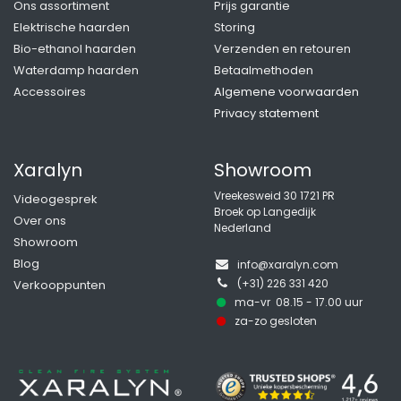
Ons assortiment
Prijs garantie
Elektrische haarden
Storing
Bio-ethanol haarden
Verzenden en retouren
Waterdamp haarden
Betaalmethoden
Accessoires
Algemene voorwaarden
Privacy statement
Xaralyn
Showroom
Vreekesweid 30 1721 PR
Videogesprek
Broek op Langedijk
Over ons
Nederland
Showroom
Blog
info@xaralyn.com
(+31) 226 331 420
Verkooppunten
ma-vr 08.15 - 17.00 uur
z
a-zo gesloten