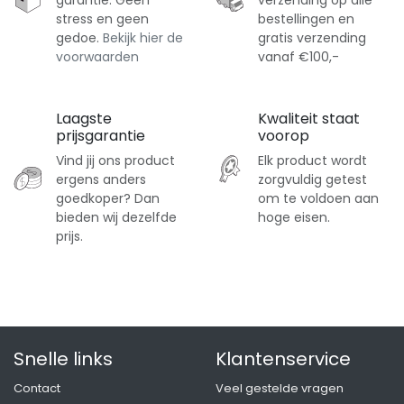
garantie. Geen
verzending op alle
stress en geen
bestellingen en
gedoe.
Bekijk hier de
gratis verzending
voorwaarden
vanaf €100,-
Laagste
Kwaliteit staat
prijsgarantie
voorop
Vind jij ons product
Elk product wordt
ergens anders
zorgvuldig getest
goedkoper? Dan
om te voldoen aan
bieden wij dezelfde
hoge eisen.
prijs.
Snelle links
Klantenservice
Contact
Veel gestelde vragen