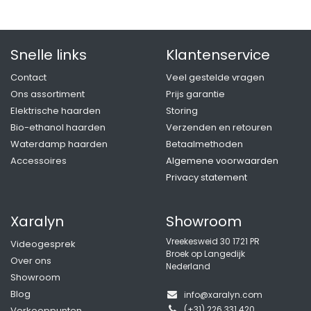
Snelle links
Klantenservice
Contact
Veel gestelde vragen
Ons assortiment
Prijs garantie
Elektrische haarden
Storing
Bio-ethanol haarden
Verzenden en retouren
Waterdamp haarden
Betaalmethoden
Accessoires
Algemene voorwaarden
Privacy statement
Xaralyn
Showroom
Vreekesweid 30 1721 PR
Videogesprek
Broek op Langedijk
Over ons
Nederland
Showroom
Blog
info@xaralyn.com
(+31) 226 331 420
Verkooppunten