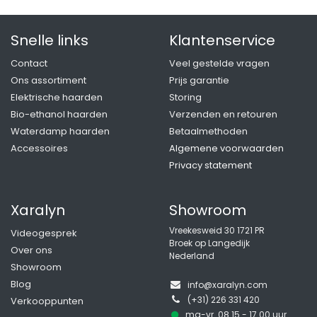
Snelle links
Klantenservice
Contact
Veel gestelde vragen
Ons assortiment
Prijs garantie
Elektrische haarden
Storing
Bio-ethanol haarden
Verzenden en retouren
Waterdamp haarden
Betaalmethoden
Accessoires
Algemene voorwaarden
Privacy statement
Xaralyn
Showroom
Vreekesweid 30 1721 PR
Videogesprek
Broek op Langedijk
Over ons
Nederland
Showroom
Blog
info@xaralyn.com
(+31) 226 331 420
Verkooppunten
ma-vr 08.15 - 17.00 uur