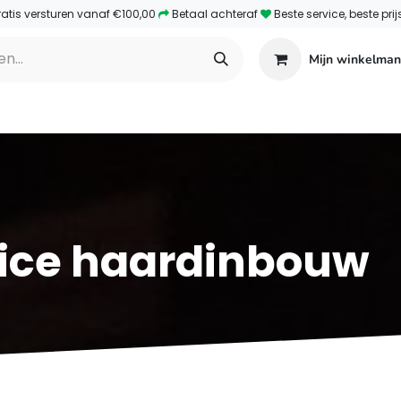
ratis versturen vanaf €100,00
​Betaal achteraf
​Beste service, beste prij
Mijn winkelman
amp haarden
Elektrische haarden
Webshop
Co
ice haardinbouw