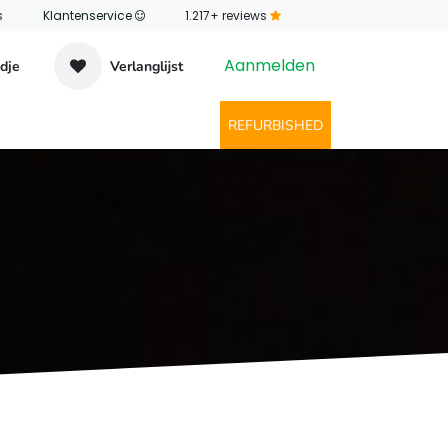
s
Klantenservice
​1.217+ reviews
Aanmelden
dje
Verlanglijst
ntact
REFURBISHED