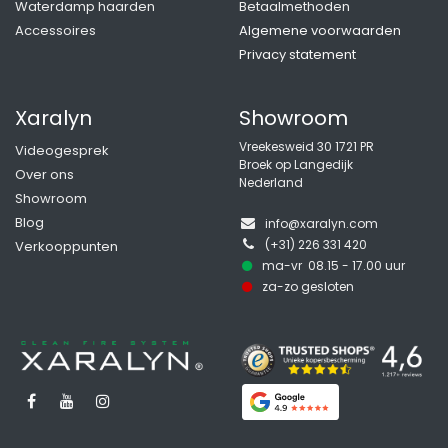
Waterdamp haarden
Betaalmethoden
Accessoires
Algemene voorwaarden
Privacy statement
Xaralyn
Showroom
Vreekesweid 30 1721 PR
Videogesprek
Broek op Langedijk
Over ons
Nederland
Showroom
Blog
info@xaralyn.com
(+31) 226 331 420
Verkooppunten
ma-vr 08.15 - 17.00 uur
z
a-zo gesloten