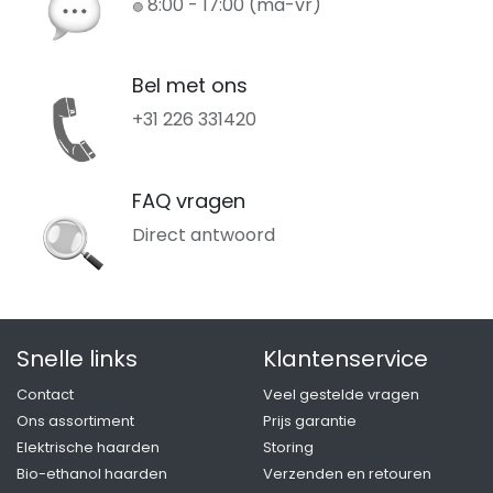
8:00 - 17:00 (ma-vr)
🟢
Bel met ons
+31 226 331420
FAQ vragen
Direct antwoord
Snelle links
Klantenservice
Contact
Veel gestelde vragen
Ons assortiment
Prijs garantie
Elektrische haarden
Storing
Bio-ethanol haarden
Verzenden en retouren