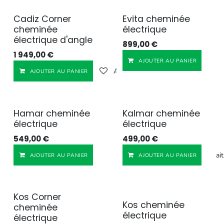
Cadiz Corner
Evita cheminée
cheminée
électrique
électrique d'angle
899,00
€
1 949,00
€
AJOUTER AU PANIER
Ajouter à la liste de souhaits
AJOUTER AU PANIER
Hamar cheminée
Kalmar cheminée
électrique
électrique
549,00
€
499,00
€
Ajouter à la liste de souhait
AJOUTER AU PANIER
AJOUTER AU PANIER
Kos Corner
Kos cheminée
cheminée
électrique
électrique