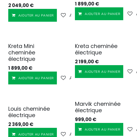
1 899,00
€
2 049,00
€
AJOUTER AU PANIER
Ajouter à la liste de souhaits
AJOUTER AU PANIER
Kreta Mini
Kreta cheminée
cheminée
électrique
électrique
2 199,00
€
1 899,00
€
AJOUTER AU PANIER
Ajouter à la liste de souhaits
AJOUTER AU PANIER
Marvik cheminée
Louis cheminée
électrique
électrique
999,00
€
2 369,00
€
AJOUTER AU PANIER
Ajouter à la liste de souhaits
AJOUTER AU PANIER