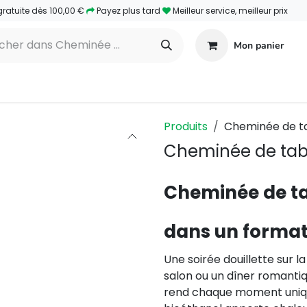
gratuite dès 100,00 €
​Payez plus tard
Meilleur service, meilleur prix
Mon panier
eminées à vapeur d'eau
Cheminées électriques
B
Produits
Cheminée de t
Cheminée de tab
Cheminée de ta
dans un forma
Une soirée douillette sur la
salon ou un dîner romanti
rend chaque moment uniq