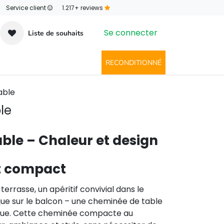
Service client
​1.217+ reviews
Se connecter
Liste de souhaits
outique
Contact
RECONDITIONNÉ
able
le
ble – Chaleur et design
t compact
 terrasse, un apéritif convivial dans le
que sur le balcon – une cheminée de table
ue. Cette cheminée compacte au