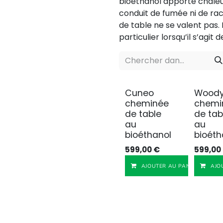
bioéthanol apporte chaleu
conduit de fumée ni de ra
de table ne se valent pas. 
particulier lorsqu’il s’agit d
Cuneo
Wood
cheminée
chemi
de table
de tab
au
au
bioéthanol
bioéth
599,00
€
599,00
AJOUTER AU PANIER
AJO