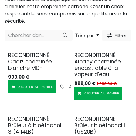
diminuer notre empreinte carbone. C’est un choix
responsable, sans compromis sur la qualité ni sur la
sécurité.
Trier par
Filtres
RECONDITIONNÉ |
RECONDITIONNÉ |
Reconditionné
Reconditionné
Cadiz cheminée
Albany cheminée
blanche MDF
encastrable à la
vapeur d'eau
999,00
€
899,00
€
1 299,00
€
Ajouter à la liste de souhaits
AJOUTER AU PANIER
AJOUTER AU PANIER
RECONDITIONNÉ |
RECONDITIONNÉ |
Reconditionné
Reconditionné
Brûleur à bioéthanol
Brûleur bioéthanol L
S (4114LB)
(5820B)