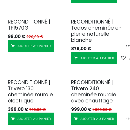
RECONDITIONNÉ |
RECONDITIONNÉ |
Reconditionné
Reconditionné
TF1570G
Todos cheminée en
pierre naturelle
99,00
€
229,00
€
blanche
Ajouter à la liste de souhait
AJOUTER AU PANIER
879,00
€
AJOUTER AU PANIER
RECONDITIONNÉ |
RECONDITIONNÉ |
Reconditionné
Reconditionné
Trivero 130
Trivero 240
cheminée murale
cheminée murale
électrique
avec chauffage
399,00
€
999,00
€
799,00
€
1 699,00
€
Ajouter à la liste de souhait
AJOUTER AU PANIER
AJOUTER AU PANIER