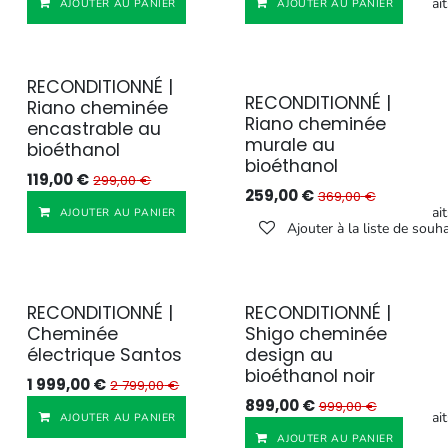
Ajouter à la liste de souhait
AJOUTER AU PANIER
AJOUTER AU PANIER
RECONDITIONNÉ |
Reconditionné
Reconditionné
RECONDITIONNÉ |
Riano cheminée
Riano cheminée
encastrable au
murale au
bioéthanol
bioéthanol
119,00
€
299,00
€
259,00
€
369,00
€
Ajouter à la liste de souhait
AJOUTER AU PANIER
Ajouter à la liste de souha
RECONDITIONNÉ |
RECONDITIONNÉ |
Reconditionné
Reconditionné
Cheminée
Shigo cheminée
électrique Santos
design au
bioéthanol noir
1 999,00
€
2 799,00
€
899,00
€
999,00
€
Ajouter à la liste de souhait
AJOUTER AU PANIER
AJOUTER AU PANIER