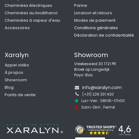
Cheminées électriques
Panne
Cheminées au bioéthanol
Livraison et retours
Cheminées à vapeur d'eau
Modes de paiemen
t
Accessoires
Conditions générales
Déclaration de confidentialité
Xaralyn
Showroom
Vreekesweid 30 1721 PR
Appel vidéo
Broek op Langedijk
À propos
Pays-Bas
Showroom
Blog
info@xaralyn.com
(+31) 226 331 420
Points de vente
Lun–Ven : 08h15–17h00
Sam–Dim : Fermé