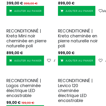
399,00
€
899,00
€
899,00
€
Ajouter à la liste de souhait
AJOUTER AU PANIER
AJOUTER AU PANIER
RECONDITIONNÉ |
RECONDITIONNÉ |
Reconditionné
Reconditionné
Kreta Mini noir
Kreta cheminée en
cheminée en pierre
pierre naturelle noir
naturelle poli
poli
899,00
€
999,00
€
Ajouter à la liste de souhaits
AJOUTER AU PANIER
AJOUTER AU PANIER
RECONDITIONNÉ |
RECONDITIONNÉ |
Reconditionné
Reconditionné
Lagos cheminée
Levico 120
électrique LED
cheminée
encastrable
électrique LED
encastrable
99,00
€
199,00
€