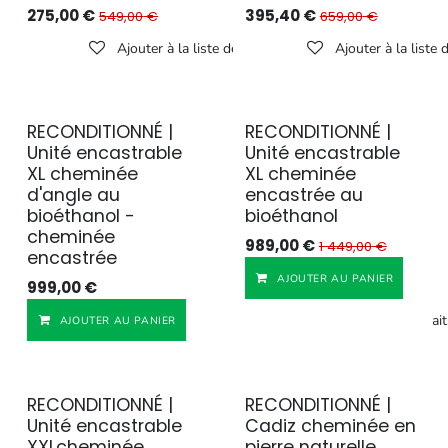
275,00
€
395,40
€
549,00
€
659,00
€
Ajouter à la liste de souhaits
Ajouter à la liste 
RECONDITIONNÉ |
RECONDITIONNÉ |
Reconditionné
Reconditionné
Unité encastrable
Unité encastrable
XL cheminée
XL cheminée
d'angle au
encastrée au
bioéthanol -
bioéthanol
cheminée
989,00
€
1 449,00
€
encastrée
AJOUTER AU PANIER
999,00
€
Ajouter à la liste de souhait
AJOUTER AU PANIER
RECONDITIONNÉ |
RECONDITIONNÉ |
Reconditionné
Reconditionné
Unité encastrable
Cadiz cheminée en
XXLcheminée
pierre naturelle