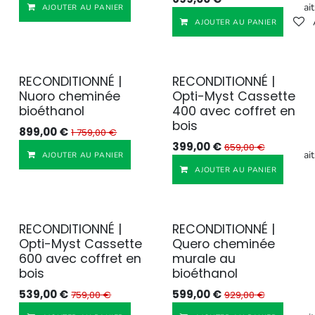
Ajouter à la liste de souhait
AJOUTER AU PANIER
AJOUTER AU PANIER
RECONDITIONNÉ |
RECONDITIONNÉ |
Reconditionné
Reconditionné
Nuoro cheminée
Opti-Myst Cassette
bioéthanol
400 avec coffret en
bois
899,00
€
1 759,00
€
399,00
€
659,00
€
Ajouter à la liste de souhait
AJOUTER AU PANIER
AJOUTER AU PANIER
RECONDITIONNÉ |
RECONDITIONNÉ |
Reconditionné
Reconditionné
Opti-Myst Cassette
Quero cheminée
600 avec coffret en
murale au
bois
bioéthanol
539,00
€
599,00
€
759,00
€
929,00
€