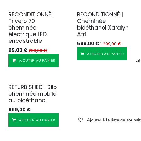
RECONDITIONNÉ |
RECONDITIONNÉ |
Reconditionné
Reconditionné
Trivero 70
Cheminée
cheminée
bioéthanol Xaralyn
électrique LED
Atri
encastrable
599,00
€
1 299,00
€
99,00
€
299,00
€
AJOUTER AU PANIER
Ajouter à la liste de souhait
AJOUTER AU PANIER
REFURBISHED | Silo
Reconditionné
cheminée mobile
au bioéthanol
899,00
€
Ajouter à la liste de souhait
AJOUTER AU PANIER