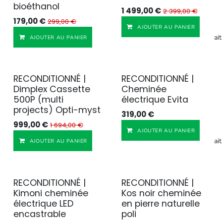
bioéthanol
1 499,00
€
2 399,00
€
179,00
€
299,00
€
AJOUTER AU PANIER
Ajouter à la liste de souhait
AJOUTER AU PANIER
RECONDITIONNÉ |
RECONDITIONNÉ |
Reconditionné
Reconditionné
Dimplex Cassette
Cheminée
500P (multi
électrique Evita
projects) Opti-myst
319,00
€
999,00
€
1 694,00
€
AJOUTER AU PANIER
Ajouter à la liste de souhait
AJOUTER AU PANIER
RECONDITIONNÉ |
RECONDITIONNÉ |
Reconditionné
Reconditionné
Kimoni cheminée
Kos noir cheminée
électrique LED
en pierre naturelle
encastrable
poli