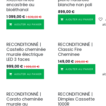
encastrée au
blanche non poli
bioéthanol
899,00
€
1 099,00
€
1 639,00
€
AJOUTER AU PANIER
Ajouter à la liste de souhait
AJOUTER AU PANIER
RECONDITIONNÉ |
RECONDITIONNÉ |
Reconditionné
Reconditionné
Castello cheminée
Classic Fire
murale électrique
Cheminee
LED 3 faces
149,00
€
299,00
€
999,00
€
1 999,00
€
AJOUTER AU PANIER
Ajouter à la liste de souhait
AJOUTER AU PANIER
RECONDITIONNÉ |
RECONDITIONNÉ |
Reconditionné
Reconditionné
Corato cheminée
Dimplex Cassette
murale au
1000R