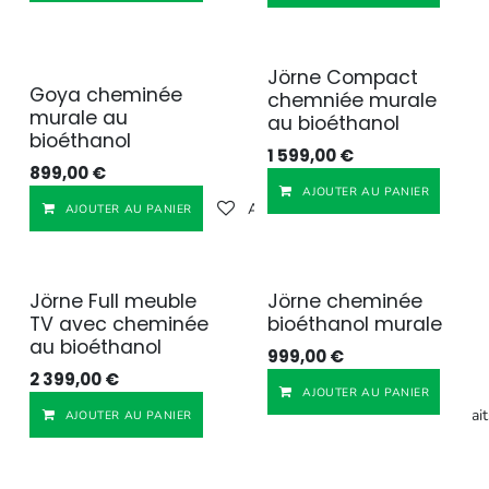
Jörne Compact
Goya cheminée
chemniée murale
murale au
au bioéthanol
bioéthanol
1 599,00
€
899,00
€
AJOUTER AU PANIER
Ajouter à la liste de souhaits
AJOUTER AU PANIER
Jörne Full meuble
Jörne cheminée
TV avec cheminée
bioéthanol murale
au bioéthanol
999,00
€
2 399,00
€
AJOUTER AU PANIER
Ajouter à la liste de souhait
AJOUTER AU PANIER