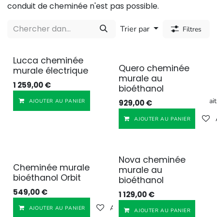
conduit de cheminée n'est pas possible.
Trier par
Filtres
Lucca cheminée
Quero cheminée
murale électrique
murale au
1 259,00
€
bioéthanol
Ajouter à la liste de souhait
AJOUTER AU PANIER
929,00
€
AJOUTER AU PANIER
Nova cheminée
Cheminée murale
murale au
bioéthanol Orbit
bioéthanol
549,00
€
1 129,00
€
Ajouter à la liste de souhaits
AJOUTER AU PANIER
AJOUTER AU PANIER