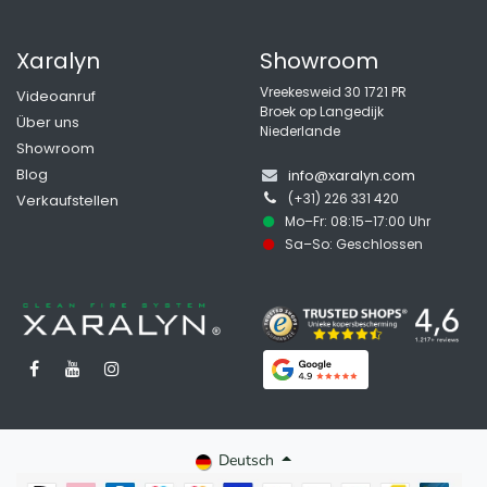
Xaralyn
Showroom
Vreekesweid 30 1721 PR
Videoanruf
Broek op Langedijk
Über uns
Niederlande
Showroom
Blog
info@xaralyn.com
(+31) 226 331 420
Verkaufstellen
Mo–Fr: 08:15–17:00 Uhr
Sa–So: Geschlossen
Deutsch