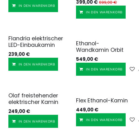
399,00
€
699,00
€
Auf die Wunschliste
IN DEN WARENKORB
IN DEN WARENKORB
Flandria elektrischer
Ethanol-
LED-Einbaukamin
Wandkamin Orbit
239,00
€
549,00
€
Auf die Wunschliste
IN DEN WARENKORB
IN DEN WARENKORB
Olaf freistehender
Flex Ethanol-Kamin
elektrischer Kamin
449,00
€
249,00
€
IN DEN WARENKORB
Auf die Wunschliste
IN DEN WARENKORB