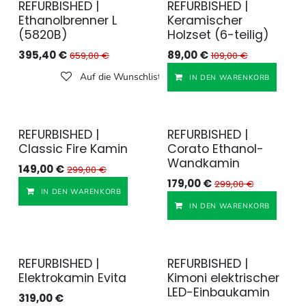
REFURBISHED |
REFURBISHED |
Generalüberholt
Ethanolbrenner L
Keramischer
(5820B)
Holzset (6-teilig)
395,40
€
89,00
€
659,00
€
109,00
€
Auf die Wunschliste
IN DEN WARENKORB
REFURBISHED |
REFURBISHED |
Generalüberholt
Generalüberholt
Classic Fire Kamin
Corato Ethanol-
Wandkamin
149,00
€
299,00
€
179,00
€
299,00
€
Auf die Wunschliste
IN DEN WARENKORB
IN DEN WARENKORB
REFURBISHED |
REFURBISHED |
Generalüberholt
Generalüberholt
Elektrokamin Evita
Kimoni elektrischer
LED-Einbaukamin
319,00
€