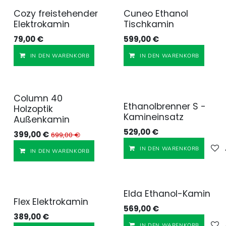
Cozy freistehender
Cuneo Ethanol
Elektrokamin
Tischkamin
79,00
€
599,00
€
Auf die Wunschliste
IN DEN WARENKORB
IN DEN WARENKORB
Column 40
Ethanolbrenner S -
Holzoptik
Kamineinsatz
Außenkamin
529,00
€
399,00
€
699,00
€
IN DEN WARENKORB
Auf die Wunschliste
IN DEN WARENKORB
Elda Ethanol-Kamin
Flex Elektrokamin
569,00
€
389,00
€
IN DEN WARENKORB