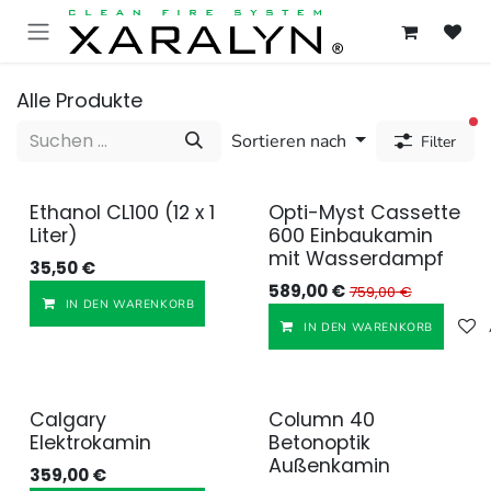
ZUM INHALT SPRINGEN
Alle Produkte
ak
Sortieren nach
Filter
Ethanol CL100 (12 x 1
Opti-Myst Cassette
Liter)
600 Einbaukamin
mit Wasserdampf
35,50
€
589,00
€
759,00
€
Auf die Wunschliste
IN DEN WARENKORB
IN DEN WARENKORB
Calgary
Column 40
Elektrokamin
Betonoptik
Außenkamin
359,00
€