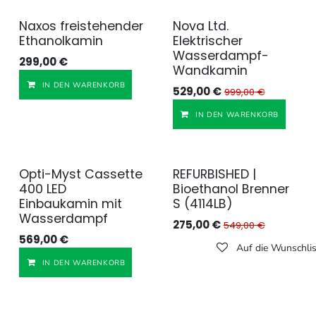
Naxos freistehender
Nova Ltd.
Ethanolkamin
Elektrischer
Wasserdampf-
299,00
€
Wandkamin
Auf die Wunschliste
IN DEN WARENKORB
529,00
€
999,00
€
IN DEN WARENKORB
Opti-Myst Cassette
REFURBISHED |
Generalüberholt
400 LED
Bioethanol Brenner
Einbaukamin mit
S (4114LB)
Wasserdampf
275,00
€
549,00
€
569,00
€
Auf die Wunschlis
Auf die Wunschliste
IN DEN WARENKORB