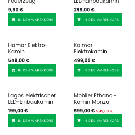
Feuerzeug
LED-Einbaukamin
9,90
€
299,00
€
Auf die Wunschliste
IN DEN WARENKORB
IN DEN WARENKORB
Hamar Elektro-
Kalmar
Kamin
Elektrokamin
549,00
€
499,00
€
Auf die Wunschliste
IN DEN WARENKORB
IN DEN WARENKORB
Lagos elektrischer
Mobiler Ethanol-
LED-Einbaukamin
Kamin Monza
199,00
€
599,00
€
999,00
€
Auf die Wunschliste
IN DEN WARENKORB
IN DEN WARENKORB