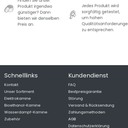
Finden Sie unser
Jedes Produkt wird
Produkt irgendwo
sorgfältig getestet,
günstiger? Dann
um hohen
bieten wir denselben
Qualitätsanforderung
Preis an.
zu entsprechen.
Schnelllinks
Kundendienst
K
ontakt
FAQ
Unser Sortiment
Bestpreisgarantie
Elektrokamine
Störung
Bioethanol-Kamine
Versand & Rücksendung
Wasserdampf-Kamine
Zahlungsmethoden
Zubehör
AGB
Datenschutzerklärung